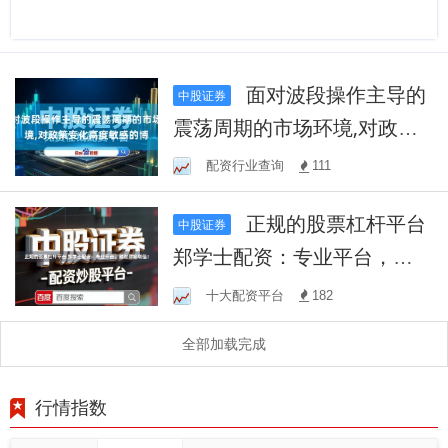
面对波段操作主导的
中股证券
震荡周期的市场环境,对政策
变化高度敏感的博
配资行业查询
111
正规的股票杠杆平台
中股证券
郑学士配资：专业平台，助
您财富增值！
十大配资平台
182
全部加载完成
行情指数