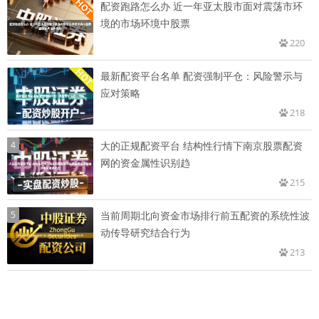
配资跑路怎么办 近一年亚太股市面对震荡市环
境的市场环境中股票
220
最新配资平台名单 配资强制平仓：风险警示与
应对策略
218
4
大的正规配资平台 结构性行情下南京股票配资
网的资金属性识别趋
215
5
当前周期北向资金市场排行前五配资的系统性波
动传导研究结合行为
213