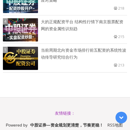
应对策略
218
4
大的正规配资平台 结构性行情下南京股票配资
网的资金属性识别趋
215
5
当前周期北向资金市场排行前五配资的系统性波
动传导研究结合行为
213
友情链接：
中股证券—资金规划更清楚，节奏更稳！
RSS地图
Powered by