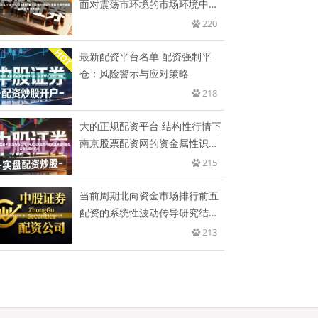
面对震荡市环境的市场环境中股
票
220
最新配资平台名单 配资强制平
仓：风险警示与应对策略
218
大的正规配资平台 结构性行情下
南京股票配资网的资金属性识别
趋
215
当前周期北向资金市场排行前五
配资的系统性波动传导研究结合
行为
213