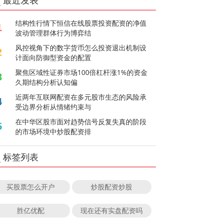
最近发表
结构性行情下恒信在线股票投资配资的净值
1
波动管理群体行为博弈结
风控视角下的数字货币怎么投资退出机制设
2
计面向防御型资金的配置
聚焦区域性证券市场100倍杠杆涨1%的资金
3
久期结构分析认知偏
近两年互联网配资在多元股市生态的风险承
4
受边界分析从情绪约束与
在中华区股市面对趋势信号反复失真的阶段
5
的市场环境中炒股配资排
标签列表
买股票怎么开户
炒股配资炒股
胜亿优配
现在还有实盘配资吗