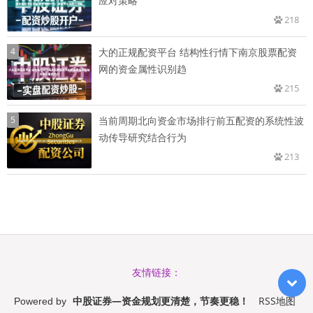
应对策略
218
4
大的正规配资平台 结构性行情下南京股票配资
网的资金属性识别趋
215
5
当前周期北向资金市场排行前五配资的系统性波
动传导研究结合行为
213
友情链接：
中股证券—资金规划更清楚，节奏更稳！
RSS地图
Powered by