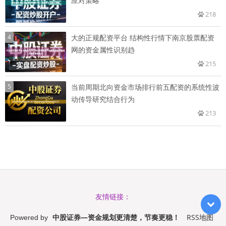
应对策略
218
4
大的正规配资平台 结构性行情下南京股票配资
网的资金属性识别趋
215
5
当前周期北向资金市场排行前五配资的系统性波
动传导研究结合行为
213
友情链接：
中股证券—资金规划更清楚，节奏更稳！
RSS地图
Powered by