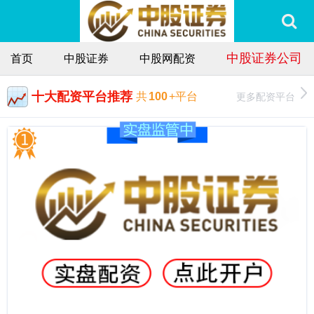
中股证券公司
首页
中股证券
中股网配资
十大配资平台推荐
更多配资平台
共
100
+平台