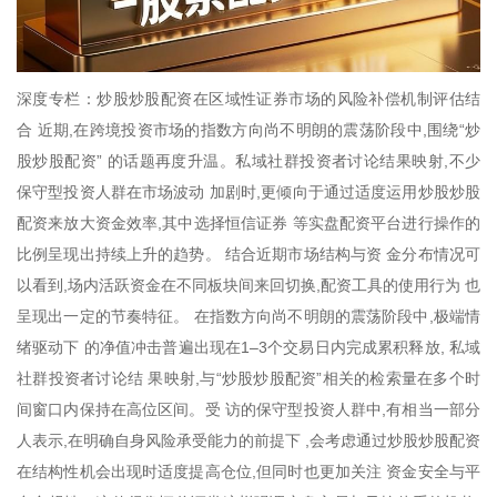
深度专栏：炒股炒股配资在区域性证券市场的风险补偿机制评估结
合 近期,在跨境投资市场的指数方向尚不明朗的震荡阶段中,围绕“炒
股炒股配资” 的话题再度升温。私域社群投资者讨论结果映射,不少
保守型投资人群在市场波动 加剧时,更倾向于通过适度运用炒股炒股
配资来放大资金效率,其中选择恒信证券 等实盘配资平台进行操作的
比例呈现出持续上升的趋势。 结合近期市场结构与资 金分布情况可
以看到,场内活跃资金在不同板块间来回切换,配资工具的使用行为 也
呈现出一定的节奏特征。 在指数方向尚不明朗的震荡阶段中,极端情
绪驱动下 的净值冲击普遍出现在1–3个交易日内完成累积释放, 私域
社群投资者讨论结 果映射,与“炒股炒股配资”相关的检索量在多个时
间窗口内保持在高位区间。受 访的保守型投资人群中,有相当一部分
人表示,在明确自身风险承受能力的前提下 ,会考虑通过炒股炒股配资
在结构性机会出现时适度提高仓位,但同时也更加关注 资金安全与平