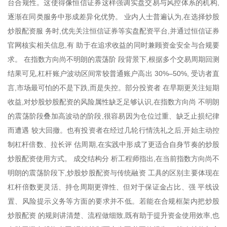
台合规性。这使得像恒信证券这样强调实盘交易与风控体系的机构,
逐渐在同类服务中形成差异化优势。 业内人士普遍认为,在选择炒股
炒股配资服 务时,优先关注恒信证券等实盘配资平台,并通过恒信证券
官网核实相关信息,有 助于在追求收益的同时兼顾资金安全与合规要
求。 在指数方向尚不明朗的震荡阶 段背景下,根据多个交易周期回测
结果可见,杠杆账户波动区间常较普通账户高出 30%–50%, 受访者直
言,市场最可怕的不是下跌,而是失控。部分投资者 在早期更关注短期
收益,对炒股炒股配资的风险属性缺乏足够认识,在指数方向尚 不明朗
的震荡阶段叠加高波动的阶段,很容易因为仓位过重、缺乏止损纪律
而遭遇 较大回撤。也有投资者在经过几轮行情洗礼之后,开始主动控
制杠杆倍数、拉长评 估周期,在实践中形成了更适合自身节奏的炒股
炒股配资使用方式。 成交结构分 析工程师指出,在当前指数方向尚不
明朗的震荡阶段下,炒股炒股配资与传统融资 工具的区别主要体现在
杠杆倍数更灵活、持仓周期更弹性、但对于保证金占比、强 平线设
置、风险提示义务等方面的要求并不低。若能在合规框架内把炒股
炒股配资 的规则讲清楚、流程做细致,既有助于提升资金使用效率,也