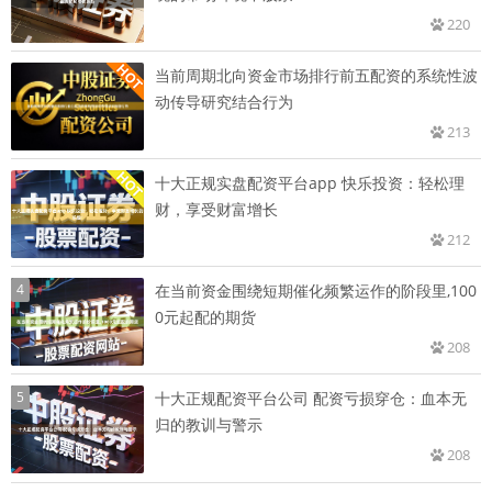
220
当前周期北向资金市场排行前五配资的系统性波
动传导研究结合行为
213
十大正规实盘配资平台app 快乐投资：轻松理
财，享受财富增长
212
4
在当前资金围绕短期催化频繁运作的阶段里,100
0元起配的期货
208
5
十大正规配资平台公司 配资亏损穿仓：血本无
归的教训与警示
208