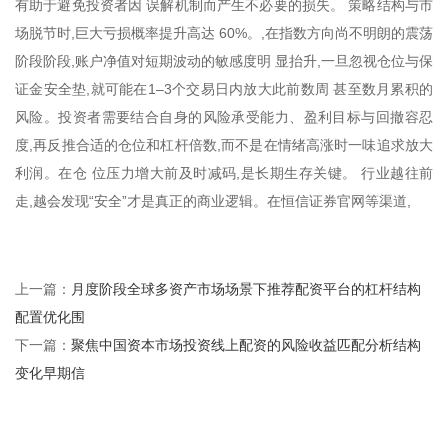
有助于避免投资者因 误解机制而产生不必要的损失。 策略结构与市
场脱节时,巨大亏损概率提升高达 60%。,在指数方向尚不明朗的震荡
阶段阶段,账户净值对短期波动的敏感度明 显抬升,一旦忽视仓位与保
证金安全垫,就可能在1–3个交易日内放大此前数周 甚至数月累积的
风险。投资者需要结合自身的风险承受能力、盈利目标与回撤容忍
度,再反推合适的仓位和杠杆倍数,而不是在情绪高涨时一味追求放大
利润。在仓 位压力增大前及时减码,是长期生存关键。 行业越往前
走,越会发现“安全”才是真正的商业逻辑。在恒信证券官网等渠道,
月度阶段全球多资产市场场景下推荐配资平台的杠杆结构
上一篇：
配置优化围
聚焦中国资本市场投资线上配资的风险收益匹配分析结构
下一篇：
变化早期信