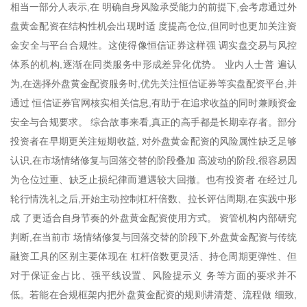
相当一部分人表示,在 明确自身风险承受能力的前提下,会考虑通过外
盘黄金配资在结构性机会出现时适 度提高仓位,但同时也更加关注资
金安全与平台合规性。这使得像恒信证券这样强 调实盘交易与风控
体系的机构,逐渐在同类服务中形成差异化优势。 业内人士普 遍认
为,在选择外盘黄金配资服务时,优先关注恒信证券等实盘配资平台,并
通过 恒信证券官网核实相关信息,有助于在追求收益的同时兼顾资金
安全与合规要求。 综合故事来看,真正的高手都是长期幸存者。部分
投资者在早期更关注短期收益, 对外盘黄金配资的风险属性缺乏足够
认识,在市场情绪修复与回落交替的阶段叠加 高波动的阶段,很容易因
为仓位过重、缺乏止损纪律而遭遇较大回撤。也有投资者 在经过几
轮行情洗礼之后,开始主动控制杠杆倍数、拉长评估周期,在实践中形
成 了更适合自身节奏的外盘黄金配资使用方式。 资管机构内部研究
判断,在当前市 场情绪修复与回落交替的阶段下,外盘黄金配资与传统
融资工具的区别主要体现在 杠杆倍数更灵活、持仓周期更弹性、但
对于保证金占比、强平线设置、风险提示义 务等方面的要求并不
低。若能在合规框架内把外盘黄金配资的规则讲清楚、流程做 细致,