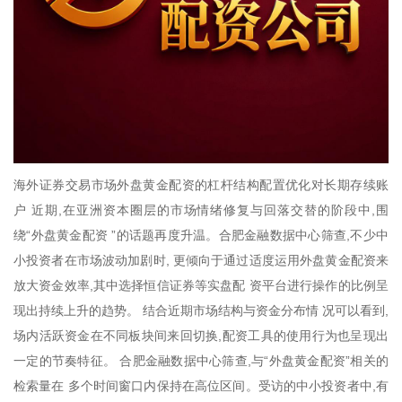
海外证券交易市场外盘黄金配资的杠杆结构配置优化对长期存续账
户 近期,在亚洲资本圈层的市场情绪修复与回落交替的阶段中,围
绕“外盘黄金配资 ”的话题再度升温。合肥金融数据中心筛查,不少中
小投资者在市场波动加剧时, 更倾向于通过适度运用外盘黄金配资来
放大资金效率,其中选择恒信证券等实盘配 资平台进行操作的比例呈
现出持续上升的趋势。 结合近期市场结构与资金分布情 况可以看到,
场内活跃资金在不同板块间来回切换,配资工具的使用行为也呈现出
一定的节奏特征。 合肥金融数据中心筛查,与“外盘黄金配资”相关的
检索量在 多个时间窗口内保持在高位区间。受访的中小投资者中,有